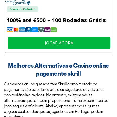
Bônus de Cadastro
100% até €500 + 100 Rodadas Grátis
JOGAR AGORA
Melhores Alternativas a Casino online
pagamento skrill
Os casinos online que aceitam Skrill como método de
pagamento são populares entre os jogadores devido à sua
conveniência e rapidez. No entanto, existem várias
alternativas que também proporcionam uma experiência de
jogo segura e eficiente. Abaixo, apresentamos algumas
opções destacadas que os jogadores em Portugal podem
considerar.