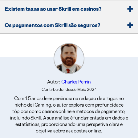
Para depositar em um casino online com Skrill, basta selecionar este método na seção de pagamento, inserir o valor desejado e seguir as instruções para completar a transação.
+
Existem taxas ao usar Skrill em casinos?
Alguns casinos podem cobrar uma taxa ao processar depósitos e retiradas via Skrill. É importante verificar as políticas de cada casino para evitar surpresas.
+
Os pagamentos com Skrill são seguros?
Sim, os pagamentos realizados com Skrill são considerados seguros, uma vez que a plataforma utiliza criptografia avançada para proteger as informações financeiras dos usuários.
Autor:
Charles Perrin
Contribuidor desde Maio 2024
Com 15 anos de experiência na redação de artigos no
nicho de iGaming, o autor explora com profundidade
tópicos como casinos online e métodos de pagamento,
incluindo Skrill. A sua análise é fundamentada em dados e
estatísticas, proporcionando uma perspetiva clara e
objetiva sobre as apostas online.