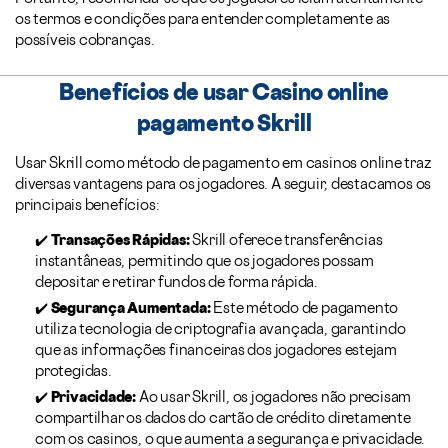
os termos e condições para entender completamente as
possíveis cobranças.
Benefícios de usar Casino online
pagamento Skrill
Usar Skrill como método de pagamento em casinos online traz
diversas vantagens para os jogadores. A seguir, destacamos os
principais benefícios:
Transações Rápidas:
Skrill oferece transferências
instantâneas, permitindo que os jogadores possam
depositar e retirar fundos de forma rápida.
Segurança Aumentada:
Este método de pagamento
utiliza tecnologia de criptografia avançada, garantindo
que as informações financeiras dos jogadores estejam
protegidas.
Privacidade:
Ao usar Skrill, os jogadores não precisam
compartilhar os dados do cartão de crédito diretamente
com os casinos, o que aumenta a segurança e privacidade.