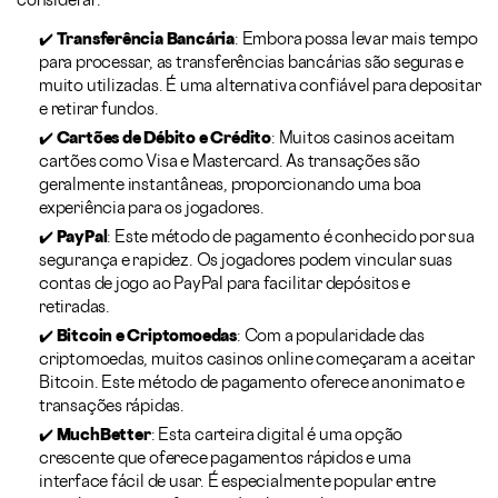
Transferência Bancária
: Embora possa levar mais tempo
para processar, as transferências bancárias são seguras e
muito utilizadas. É uma alternativa confiável para depositar
e retirar fundos.
Cartões de Débito e Crédito
: Muitos casinos aceitam
cartões como Visa e Mastercard. As transações são
geralmente instantâneas, proporcionando uma boa
experiência para os jogadores.
PayPal
: Este método de pagamento é conhecido por sua
segurança e rapidez. Os jogadores podem vincular suas
contas de jogo ao PayPal para facilitar depósitos e
retiradas.
Bitcoin e Criptomoedas
: Com a popularidade das
criptomoedas, muitos casinos online começaram a aceitar
Bitcoin. Este método de pagamento oferece anonimato e
transações rápidas.
MuchBetter
: Esta carteira digital é uma opção
crescente que oferece pagamentos rápidos e uma
interface fácil de usar. É especialmente popular entre