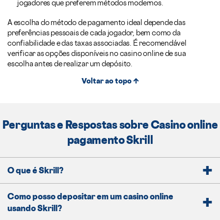
jogadores que preferem métodos modernos.
A escolha do método de pagamento ideal depende das
preferências pessoais de cada jogador, bem como da
confiabilidade e das taxas associadas. É recomendável
verificar as opções disponíveis no casino online de sua
escolha antes de realizar um depósito.
Voltar ao topo ↑
Perguntas e Respostas sobre Casino online
pagamento Skrill
+
O que é Skrill?
Skrill é um método de pagamento digital que permite realizar transações financeiras de forma rápida e segura. É amplamente utilizado em casinos online para depósitos e retiradas.
Como posso depositar em um casino online
+
usando Skrill?