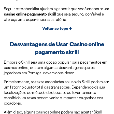
Seguir este checklist ajudará a garantir que você encontre um
casino online pagamento skrill
que seja seguro, confiável e
ofereça uma experiência satisfatória.
Voltar ao topo ↑
Desvantagens de Usar Casino online
pagamento skrill
Embora o Skrill seja uma opção popular para pagamentos em
casinos online, existem algumas desvantagens que os
jogadores em Portugal devem considerar.
Primeiramente, as taxas associadas ao uso do Skrill podem ser
um fator no custo total das transações. Dependendo da sua
localização e do método de depósito ou levantamento
escolhido, as taxas podem variar e impactar os ganhos dos
jogadores.
Além disso, alguns casinos online podem não aceitar Skrill