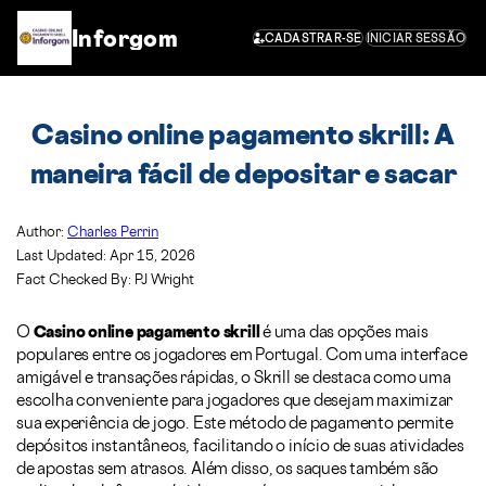
Inforgom
CADASTRAR-SE
INICIAR SESSÃO
Casino online pagamento skrill: A
maneira fácil de depositar e sacar
Author:
Charles Perrin
Last Updated: Apr 15, 2026
Fact Checked By: PJ Wright
O
Casino online pagamento skrill
é uma das opções mais
populares entre os jogadores em Portugal. Com uma interface
amigável e transações rápidas, o Skrill se destaca como uma
escolha conveniente para jogadores que desejam maximizar
sua experiência de jogo. Este método de pagamento permite
depósitos instantâneos, facilitando o início de suas atividades
de apostas sem atrasos. Além disso, os saques também são