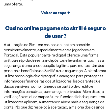
uma oferta.
Voltar ao topo ↑
Casino online pagamento skrill é seguro
de usar?
A utilização de Skrill em casinos online tem crescido
consideravelmente, especialmente entre jogadores em
Portugal. Esta popular carteira digital oferece uma forma
prática e rápida de realizar depósitos e levantamentos, mas a
segurança é uma preocupação legítima para muitos. Um dos
principais benefícios do Skrill é a sua segurança. A plataforma
utiliza tecnologia de criptografia avançada para proteger as
informações financeiras dos utilizadores. Isso garante que
dados sensíveis, como números de cartão de crédito e
informações bancárias, permaneçam privados. Além disso, a
verificação em duas etapas é uma funcionalidade que muitos
utilizadores aplicam, aumentando ainda mais a segurança da
conta. No que diz respeito à aceitação, a maioria dos casinos